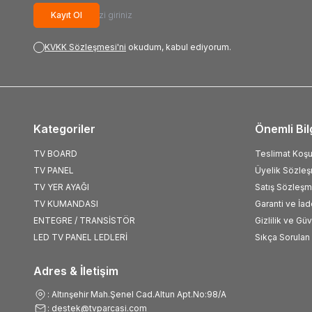
Kayıt Ol
KVKK Sözleşmesi'ni
okudum, kabul ediyorum.
Kategoriler
Önemli Bil
TV BOARD
Teslimat Koşul
TV PANEL
Üyelik Sözle
TV YER AYAĞI
Satış Sözleşm
TV KUMANDASI
Garanti ve İad
ENTEGRE / TRANSİSTÖR
Gizlilik ve Gü
LED TV PANEL LEDLERİ
Sıkça Sorulan 
Adres & İletişim
: Altınşehir Mah.Şenel Cad.Altun Apt.No:98/A
: destek@tvparcasi.com