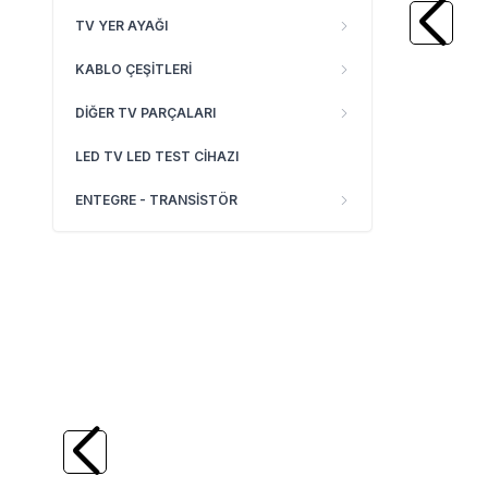
TV YER AYAĞI
KABLO ÇEŞİTLERİ
DİĞER TV PARÇALARI
LED TV LED TEST CİHAZI
ENTEGRE - TRANSİSTÖR
(0)
(0)
Yeni
KARIŞIK
Changhong Led Tv
KARIŞIK
CRH-
Uzaktan Kumanda, Changhong
ZG32G5CE30300
CH32G6HD, Changhong
32G5C, LB-C320