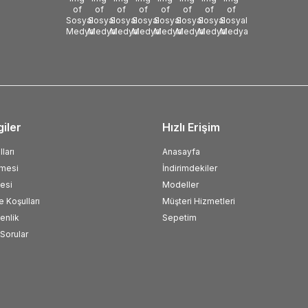
giler
Hızlı Erişim
ları
Anasayfa
şmesi
İndirimdekiler
esi
Modeller
e Koşulları
Müşteri Hizmetleri
venlik
Sepetim
Sorular