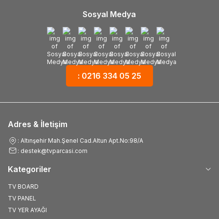
Sosyal Medya
: 0216 334 05 25
Adres & İletişim
: Altınşehir Mah.Şenel Cad.Altun Apt.No:98/A
: destek@tvparcasi.com
Kategoriler
TV BOARD
TV PANEL
TV YER AYAĞI