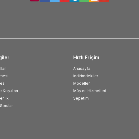
giler
Hızlı Erişim
ları
Anasayfa
şmesi
İndirimdekiler
esi
Modeller
e Koşulları
Müşteri Hizmetleri
venlik
Sepetim
Sorular