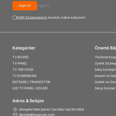
Kayıt Ol
KVKK Sözleşmesi'ni
okudum, kabul ediyorum.
Kategoriler
Önemli Bil
TV BOARD
Teslimat Koşul
TV PANEL
Üyelik Sözle
TV YER AYAĞI
Satış Sözleşm
TV KUMANDASI
Garanti ve İad
ENTEGRE / TRANSİSTÖR
Gizlilik ve Gü
LED TV PANEL LEDLERİ
Sıkça Sorulan 
Adres & İletişim
: Altınşehir Mah.Şenel Cad.Altun Apt.No:98/A
: destek@tvparcasi.com