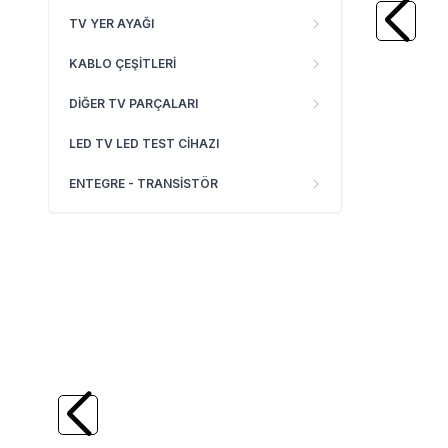
TV YER AYAĞI
KABLO ÇEŞİTLERİ
DİĞER TV PARÇALARI
LED TV LED TEST CİHAZI
ENTEGRE - TRANSİSTÖR
(0)
(0)
Yeni
KARIŞIK
Changhong Led Tv
KARIŞIK
CRH-
Uzaktan Kumanda, Changhong
ZG32G5CE30300
CH32G6HD, Changhong
32G5C, LB-C320