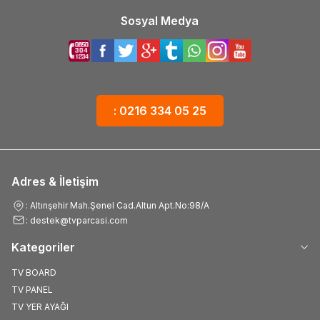
Sosyal Medya
: 0216 334 05 25
Adres & İletişim
: Altınşehir Mah.Şenel Cad.Altun Apt.No:98/A
: destek@tvparcasi.com
Kategoriler
TV BOARD
TV PANEL
TV YER AYAĞI