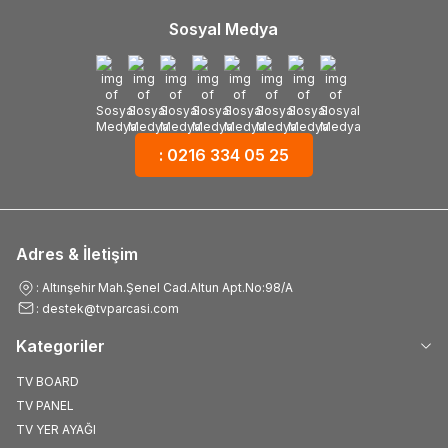
Sosyal Medya
: 0216 334 05 25
Adres & İletişim
: Altınşehir Mah.Şenel Cad.Altun Apt.No:98/A
: destek@tvparcasi.com
Kategoriler
TV BOARD
TV PANEL
TV YER AYAĞI