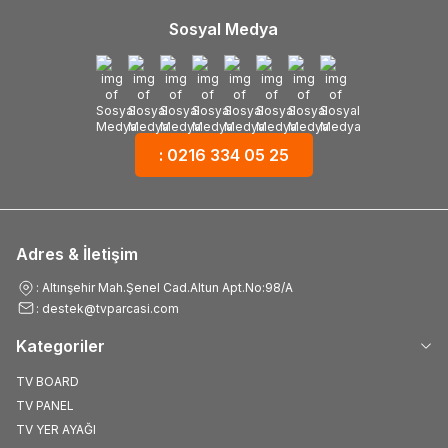
Sosyal Medya
: 0216 334 05 25
Adres & İletişim
: Altınşehir Mah.Şenel Cad.Altun Apt.No:98/A
: destek@tvparcasi.com
Kategoriler
TV BOARD
TV PANEL
TV YER AYAĞI