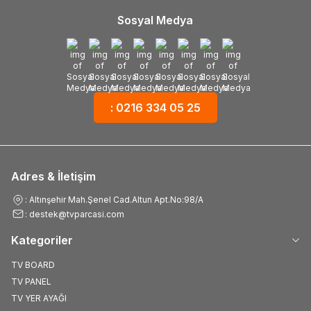
Sosyal Medya
: 0216 334 05 25
Adres & İletişim
: Altınşehir Mah.Şenel Cad.Altun Apt.No:98/A
: destek@tvparcasi.com
Kategoriler
TV BOARD
TV PANEL
TV YER AYAĞI