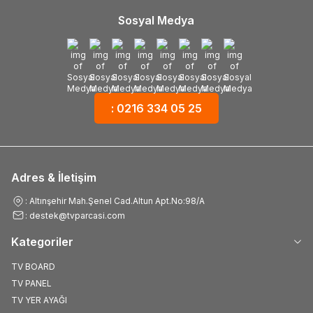
Sosyal Medya
: 0216 334 05 25
Adres & İletişim
: Altınşehir Mah.Şenel Cad.Altun Apt.No:98/A
: destek@tvparcasi.com
Kategoriler
TV BOARD
TV PANEL
TV YER AYAĞI