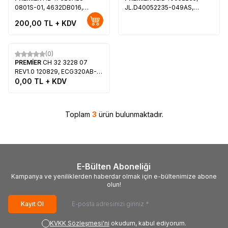
0801S-01, 4632DB016,
JL.D40052235-049AS,
C320X13-E3-L, PREMİER PR-
PREMIER, LED BACKLIGHT, 4
200,00
TL + KDV
32B30
ADET LED ÇUBUK
Tükendi
(0)
PREMİER
CH 32 3228 07
REV1.0 120829, ECG320AB-
LDV-SP, PREMİER PR 32B25
0,00
TL + KDV
Toplam
3
ürün bulunmaktadır.
E-Bülten Aboneliği
Kampanya ve yeniliklerden haberdar olmak için e-bültenimize abone
olun!
Kayıt Ol
KVKK Sözleşmesi'ni
okudum, kabul ediyorum.