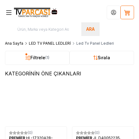
Hesabım
Sepet
ARA
Ana Sayfa
LED TV PANEL LEDLERİ
Led Tv Panel Ledleri
Filtrele
Sırala
(1)
KATEGORİNİN ÖNE ÇIKANLARI
(0)
(0)
SAMSUNG
BN94-10867P,
VESTEL
23292317, 23292328,
BN41-02482A, SAMSUNG
17MB100, VESTEL 55UA8900
UE48J5270SS, CY-
LED TV
2.400,00
TL + KDV
1.700,00
TL + KDV
JJ048BGEV5V
(0)
(0)
PREMİER
HL-17320A28-
PREMİER
JL.D40052235,