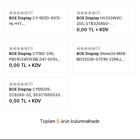
Tükendi
(0)
(0)
BOE Display
CY-550D-6X12-
BOE Display
HV320WXC-
HL+HT,
200, STB320A50-
NPB15D544103BL041-001H,
3_RIGHT_rev3.0_40_110520,
0,00
TL + KDV
8D55-DNDL-M8612A,
STB320A50-
HV550QUB-N4E, HV550QUB-
3_LEFT_rev3.0_40_110520,
Tükendi
N4D, HV550QUB-H11,
HV320WXC-200,
(0)
(0)
HV550QUB-H81, PA550BDD-
HV320WXC-300, SABA
BOE Display
CY19D-2X5,
BOE Display
ShineOn M08-
DN4ZF1, 460533055F00030
32ME5200W
PB01D345103BL041-001H,
BD32028-0701N-2296J,
8D2A-DLM1-950501, DL M05
0,00
TL + KDV
Arçelik A32L 5845 4B, BEKO
055 16 NFD N 304, E229877
B32L 5845 4B, 057E32-SA1,
HLJ-S, Led Backlight, BOE,
BOEI320WX1_H, HV320WHB-
Tükendi
MV185WHB-N10, SUNNY
G0A, HV320WHB-N55
(0)
SN019LVST59-LD19
BOE Display
CY55D05-
ZC62AG-02, 303CY550033,
CY-55DN-2W-33V-33MA,
0,00
TL + KDV
HV550QUB-F84, ONVO
OV55350, MORİO MR55850
Toplam
5
ürün bulunmaktadır.