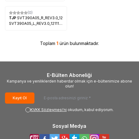
(0)
TJP
SVT390A05_R_REV3.0_121114,
SVT390A05_L_REV3.0_121114,
TL390FS31-0,
96.39S02.002, Toshiba
39P2300D, Toshiba
Toplam
1
ürün bulunmaktadır.
39L2333DB, Toshiba
39L4353RB
E-Bülten Aboneliği
Kampanya ve yeniliklerden haberdar olmak için e-bültenimize abone
olun!
Kayıt Ol
KVKK Sözleşmesi'ni
okudum, kabul ediyorum.
Sosyal Medya