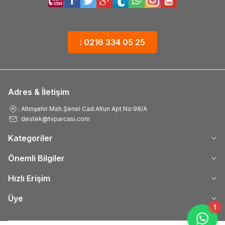
: 0216 334 05 25
Adres & İletişim
: Altınşehir Mah.Şenel Cad.Altun Apt.No:98/A
: destek@tvparcasi.com
Kategoriler
Önemli Bilgiler
Hızlı Erişim
Üye
1