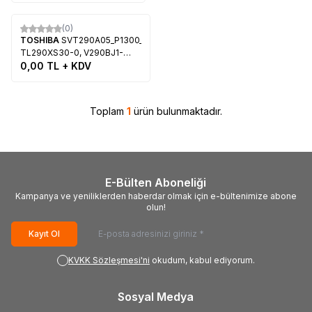
Tükendi
(0)
TOSHIBA
SVT290A05_P1300_6LED_REV03_130402,
TL290XS30-0, V290BJ1-
XC01, V290BJ1-LE1,
0,00
TL + KDV
V290BJ1-PE1, Toshiba
29P1300D
Toplam
1
ürün bulunmaktadır.
E-Bülten Aboneliği
Kampanya ve yeniliklerden haberdar olmak için e-bültenimize abone
olun!
Kayıt Ol
KVKK Sözleşmesi'ni
okudum, kabul ediyorum.
Sosyal Medya