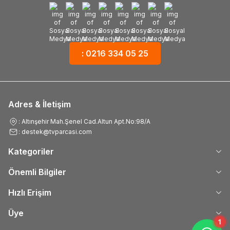
: 0216 334 05 25
Adres & İletişim
: Altınşehir Mah.Şenel Cad.Altun Apt.No:98/A
: destek@tvparcasi.com
Kategoriler
Önemli Bilgiler
Hızlı Erişim
Üye
1