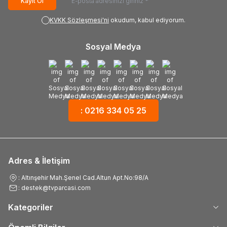
Kayıt Ol
KVKK Sözleşmesi'ni
okudum, kabul ediyorum.
Sosyal Medya
: 0216 334 05 25
Adres & İletişim
: Altınşehir Mah.Şenel Cad.Altun Apt.No:98/A
: destek@tvparcasi.com
Kategoriler