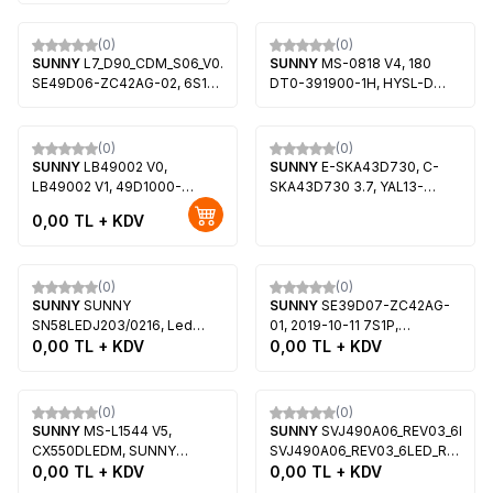
(0)
(0)
SUNNY
L7_D90_CDM_S06_V0.2_TCK,
SUNNY
MS-0818 V4, 180
SE49D06-ZC42AG-02, 6S1P
DT0-391900-1H, HYSL-D
303SE490007, SUNNY
E479275, A4 111-114LM 3.0-3
SN49FAL27-0216, AXEN
2V OR, CX390DLEDM,
AX49FIL27-0216, PEAQ
SUNNY SV039LD071-S2
(0)
(0)
PQ49FAL27-0216,
SUNNY
LB49002 V0,
SUNNY
E-SKA43D730, C-
LSC490HN02-S03
LB49002 V1, 49D1000-
SKA43D730 3.7, YAL13-
C1000, LB-C490F13-E2-L-
00715150-00, YAL13-
0,00
TL + KDV
G1-LD1-Sichuan, LB-
00715150-00-G09-210-220-
C490F13-E2-L-G1-LD7-1-
3.2-6216-C2012D102500,
Tükendi
Tükendi
Zhongshan, LB-C490F13-E2-
LC430DUY-SHA1
L-G1-LD2-Sichuan, LB-
(0)
(0)
Yeni
C490F13-E2-L-G1-LD8-
SUNNY
SUNNY
SUNNY
SE39D07-ZC42AG-
ZhongShon, C490F14-E1-L,
SN58LEDJ203/0216, Led
01, 2019-10-11 7S1P,
C490F14-E1-L-G2, Sunny
Backlight, JS-D-JP58DM-
0,00
TL + KDV
L7_C90_CDM_S07_V0.2_TA8,
0,00
TL + KDV
SN49LD9001
051EC, R72-58D04-005,
303SE390001, LC390TA2A,
575141T.60034.10P, D58-
SUNNY SN39DAB13-0216
Tükendi
Tükendi
M30
(0)
(0)
SUNNY
MS-L1544 V5,
SUNNY
SVJ490A06_REV03_6LED_L
CX550DLEDM, SUNNY
SVJ490A06_REV03_6LED_R_14080
SN55CRE88-0227, SUNNY
0,00
TL + KDV
LB-C490F13-E2-L-G1-SE3,
0,00
TL + KDV
SN055LDJRXCV6488H-Y,
LB-C490F13-E2-L-G1-SE4,