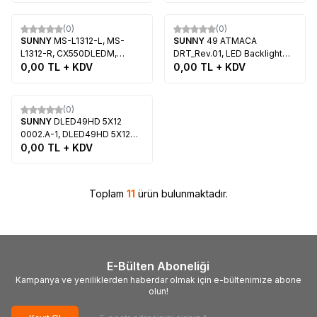
AXEN AX55CRE88
LB49002 V0, LB49002 V1,
Tükendi
Tükendi
490D1000-C1000, LB-
(0)
(0)
C490F13-E2-L-G1-LD1,
SUNNY
MS-L1312-L, MS-
SUNNY
49 ATMACA
C490F14-E3-L(G1), SUNNY
L1312-R, CX550DLEDM,
DRT_Rev.01, LED Backlight
SN049LD9001, AXEN
SUNNY SN055LDU851-2H
0,00
TL + KDV
Strips, LG Display,
0,00
TL + KDV
AX049LD7, PREMİER PR
LC490DUY-SHA1
50W6
Tükendi
(0)
SUNNY
DLED49HD 5X12
0002.A-1, DLED49HD 5X12
0002.A-2, YS-D E469119, A-1,
0,00
TL + KDV
A2, DLED, Led Backlight
Toplam
11
ürün bulunmaktadır.
E-Bülten Aboneliği
Kampanya ve yeniliklerden haberdar olmak için e-bültenimize abone
olun!