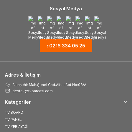
Sosyal Medya
: 0216 334 05 25
Adres & İletişim
: Altınşehir Mah.Şenel Cad.Altun Apt.No:98/A
: destek@tvparcasi.com
Kategoriler
TV BOARD
TV PANEL
TV YER AYAĞI