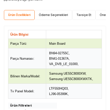
Ürün Özellikleri
Ödeme Seçenekleri
Tavsiye Et
Öneri 
Ürün Bilgisi
Parça Türü:
Main Board
BN94-02755C,
Parça Numarası:
BN41-01367A,
VA_DVB_LE_01000,
Samsung UE55C8000XW,
Bilinen Marka/Model:
Samsung UE55C8000XWXTK,
LTF550HQ03,
Tv Panel Modeli:
LJ96-05399K,
Ürün Filtreleri