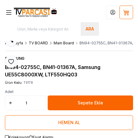
Hesabım
Sepet
ARA
Paylaş
Ana Sayfa
TV BOARD
Main Board
BN94-02755C, BN41-01367A, 
SAMSUNG
Favoriye Ekle
BN94-02755C, BN41-01367A, Samsung
UE55C8000XW, LTF550HQ03
Ürün Kodu:
T9178
Adet
Sepete Ekle
HEMEN AL
Koleksiyon
Fiyat Alarmı