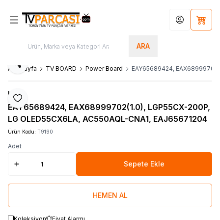
Hesabım
Sepet
ARA
Paylaş
Ana Sayfa
TV BOARD
Power Board
EAY65689424, EAX68999702(
LG
Favoriye Ekle
EAY65689424, EAX68999702(1.0), LGP55CX-200P,
LG OLED55CX6LA, AC550AQL-CNA1, EAJ65671204
Ürün Kodu:
T9190
Adet
Sepete Ekle
HEMEN AL
Koleksiyon
Fiyat Alarmı