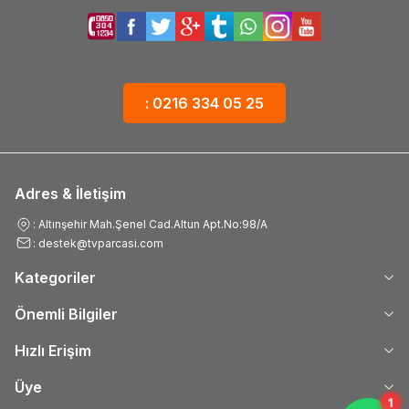
: 0216 334 05 25
Adres & İletişim
: Altınşehir Mah.Şenel Cad.Altun Apt.No:98/A
: destek@tvparcasi.com
Kategoriler
Önemli Bilgiler
Hızlı Erişim
Üye
1