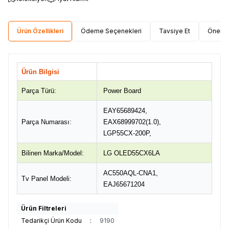
Ürün Özellikleri
Ödeme Seçenekleri
Tavsiye Et
Öneri 
Ürün Bilgisi
Parça Türü:
Power Board
EAY65689424,
Parça Numarası:
EAX68999702(1.0),
LGP55CX-200P,
Bilinen Marka/Model:
LG OLED55CX6LA
AC550AQL-CNA1,
Tv Panel Modeli:
EAJ65671204
Ürün Filtreleri
Tedarikçi Ürün Kodu
:
9190