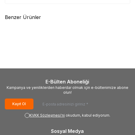
Benzer Ürünler
(0)
(0)
SAMSUNG
BN44-00782A,
SAMSUNG
BN44-00812A,
L65C4_EHS, HU10123-14070,
L65S7N_FHS, CY-
Samsung UE65HU7200,
WJ065FLAV1H, BN95-01967A,
3.500,00
TL + KDV
Samsung UE65HU7250
Samsung UE65JU7500T
E-Bülten Aboneliği
Kampanya ve yeniliklerden haberdar olmak için e-bültenimize abone
olun!
Kayıt Ol
KVKK Sözleşmesi'ni
okudum, kabul ediyorum.
Sosyal Medya