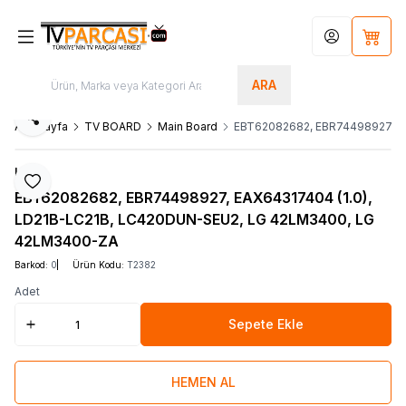
Hesabım
Sepet
ARA
Paylaş
Ana Sayfa
TV BOARD
Main Board
EBT62082682, EBR74498927, E
LG
Favoriye Ekle
EBT62082682, EBR74498927, EAX64317404 (1.0),
LD21B-LC21B, LC420DUN-SEU2, LG 42LM3400, LG
42LM3400-ZA
Barkod:
0
Ürün Kodu:
T2382
Adet
Sepete Ekle
HEMEN AL