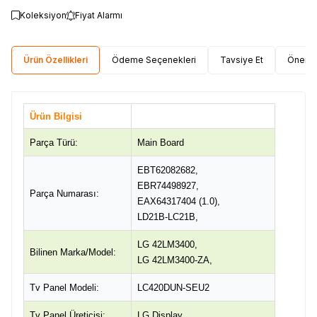
Koleksiyon
Fiyat Alarmı
Ürün Özellikleri
Ödeme Seçenekleri
Tavsiye Et
Öneri 
Ürün Bilgisi
Parça Türü:
Main Board
EBT62082682,
EBR74498927,
Parça Numarası:
EAX64317404 (1.0),
LD21B-LC21B,
LG 42LM3400,
Bilinen Marka/Model:
LG 42LM3400-ZA,
Tv Panel Modeli:
LC420DUN-SEU2
Tv Panel Üreticisi:
LG Display