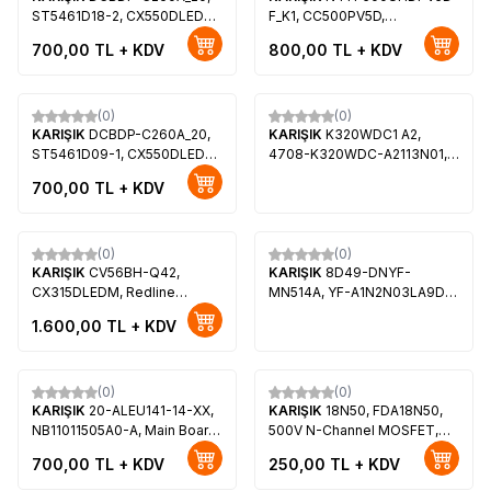
ST5461D18-2, CX550DLEDM,
F_K1, CC500PV5D,
Dijitsu 55DS9800, Skytech
CC500PV1D, T-Con Board
700,00
TL + KDV
800,00
TL + KDV
55ST1104
(0)
(0)
KARIŞIK
DCBDP-C260A_20,
KARIŞIK
K320WDC1 A2,
ST5461D09-1, CX550DLEDM,
4708-K320WDC-A2113N01,
PROFİLO 55PA535ESG
CX315DLEDM, Philips
700,00
TL + KDV
32PHS4012/12, Philips
32PHS4062/60
(0)
(0)
KARIŞIK
CV56BH-Q42,
KARIŞIK
8D49-DNYF-
CX315DLEDM, Redline
MN514A, YF-A1N2N03LA9D-
32EX5532, SUNGATE SG-
0001 A, 261501009570,
1.600,00
TL + KDV
3201
CC495PU1L, CC495PU1L-02
D00, ONVO OV50-800, Morio
MR50800, TELEFUNKEN TF-
LED50S52T2SU
(0)
(0)
KARIŞIK
20-ALEU141-14-XX,
KARIŞIK
18N50, FDA18N50,
NB11011505A0-A, Main Board,
500V N-Channel MOSFET,
LG Display, LM230WF5-TLD1,
FDA18N50-2, FDA18N50
700,00
TL + KDV
250,00
TL + KDV
6091L-1711A, MEDION
500V N-Channel MOSFET
MD21151 DE-A
Transistor,