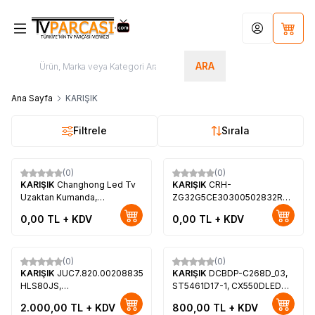
Hesabım
Sepet
ARA
Ana Sayfa
KARIŞIK
Filtrele
Sırala
(0)
(0)
Yeni
KARIŞIK
Changhong Led Tv
KARIŞIK
CRH-
Uzaktan Kumanda,
ZG32G5CE30300502832REV1.1,
Changhong CH32G6HD,
32G5C, LB-C320X18-E5C-H-
0,00
TL + KDV
0,00
TL + KDV
Changhong LD32CGB18,
G01-X1, ST3151A05-8,
Changhong LGR32D5T
CY320Y19-5C, XA6SPLS01
(0)
(0)
Yeni
KARIŞIK
JUC7.820.00208835,
KARIŞIK
DCBDP-C268D_03,
HLS80JS,
ST5461D17-1, CX550DLEDM,
MSD3663(HLS80JS),
T-Con Board
2.000,00
TL + KDV
800,00
TL + KDV
CY320Y19-5C, XA6SPLS01,