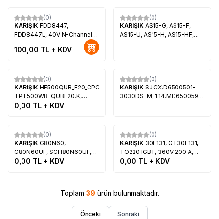
(0)
(0)
KARIŞIK
FDD8447,
KARIŞIK
AS15-G, AS15-F,
FDD8447L, 40V N-Channel
AS15-U, AS15-H, AS15-HF,
PowerTrench Mosfet
AS15, AS15-AF - LCD TV
100,00
TL + KDV
GAMMA DRIVER IC
Tükendi
(0)
(0)
KARIŞIK
HF500QUB_F20_CPCB_V01,
KARIŞIK
SJ.CX.D6500501-
TPT500WR-QUBF20.K,
3030DS-M, 1.14.MD650059,
VES500QNDB-N2-N41,
0,00
TL + KDV
CX650DLEDM, REDLINE RT65
VES500QNFB-L5-Z01,
UHD 4K, REDLİNE Premium
HV500QUB-F20, Philips
4k-65, ONVO OV65350
Tükendi
Tükendi
50PUS8007-62, ONVO
(0)
(0)
OV50350
KARIŞIK
G80N60,
KARIŞIK
30F131, GT30F131,
G80N60UF, SGH80N60UF,
TO220 IGBT, 360V 200 A,
Transistor
0,00
TL + KDV
IGBT Transistor
0,00
TL + KDV
Toplam
39
ürün bulunmaktadır.
Önceki
Sonraki