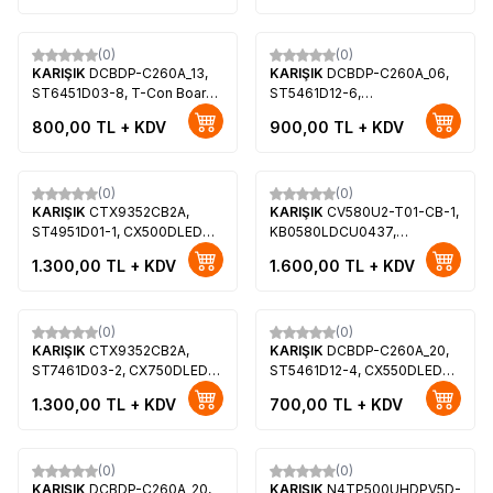
CHANGHONG CH32G6HD
(0)
(0)
KARIŞIK
DCBDP-C260A_13,
KARIŞIK
DCBDP-C260A_06,
ST6451D03-8, T-Con Board,
ST5461D12-6,
Adres Kartı
P2021670L599,
800,00
TL + KDV
900,00
TL + KDV
CX550DLEDM, Profilo
55PA515EG
(0)
(0)
KARIŞIK
CTX9352CB2A,
KARIŞIK
CV580U2-T01-CB-1,
ST4951D01-1, CX500DLEDM,
KB0580LDCU0437,
ONVO OV50350, Dijitsu
Nordmende NM58350
1.300,00
TL + KDV
1.600,00
TL + KDV
50DG22000, Senna
SN50F950
(0)
(0)
KARIŞIK
CTX9352CB2A,
KARIŞIK
DCBDP-C260A_20,
ST7461D03-2, CX750DLEDM,
ST5461D12-4, CX550DLEDM,
Smart Tech 75 4K GOOGLE
SABA SB55F350
1.300,00
TL + KDV
700,00
TL + KDV
TV 75UG10V1
(0)
(0)
KARIŞIK
DCBDP-C260A_20,
KARIŞIK
N4TP500UHDPV5D-