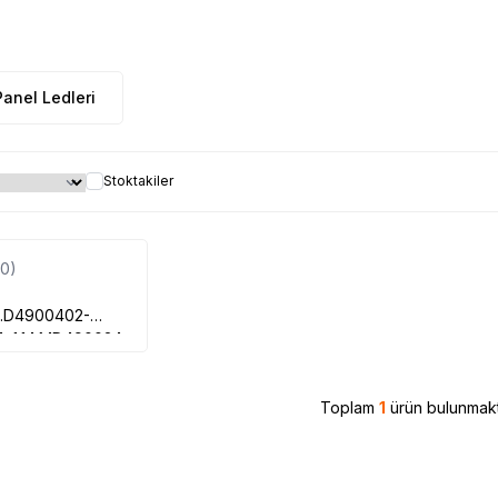
Panel Ledleri
Stoktakiler
(0)
.D4900402-
, 1.14.MD490034
ST4851B01, YU-
 LED TV, RONAX
Toplam
1
ürün bulunmakt