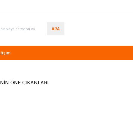
ARA
etişim
NİN ÖNE ÇIKANLARI
(0)
(0)
NG
BN94-10867P, BN41-02482A,
VESTEL
23292317, 232923
 UE48J5270SS, CY-
VESTEL 55UA8900 LED T
EV5V
00
TL + KDV
1.700,00
TL + KDV