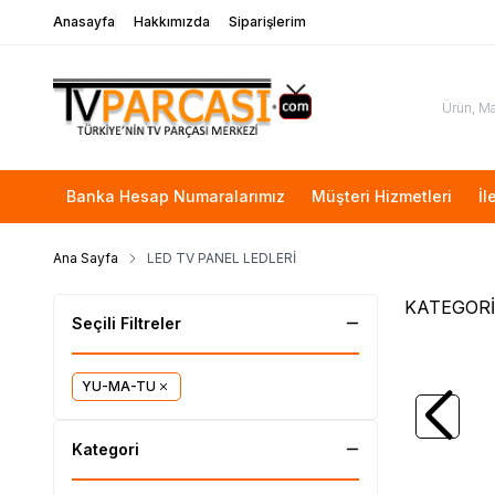
Anasayfa
Hakkımızda
Siparişlerim
Banka Hesap Numaralarımız
Müşteri Hizmetleri
İl
Ana Sayfa
LED TV PANEL LEDLERİ
KATEGORİ
Seçili Filtreler
YU-MA-TU
SAMSU
SAMSUNG
JJ048BG
Kategori
2.400,