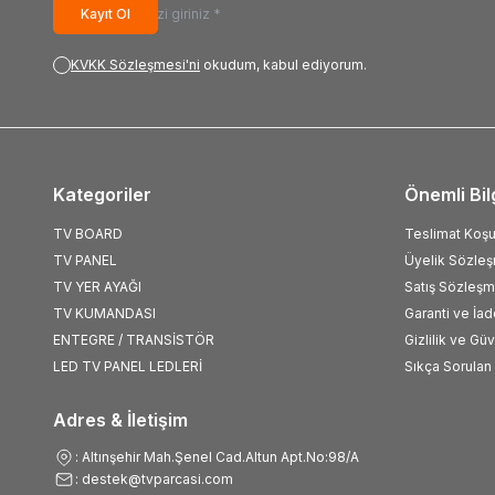
HOMSTAR
(2)
Kayıt Ol
Skytech
(4)
TJP
(1)
KVKK Sözleşmesi'ni
okudum, kabul ediyorum.
Kategoriler
Önemli Bil
TV BOARD
Teslimat Koşul
TV PANEL
Üyelik Sözle
TV YER AYAĞI
Satış Sözleşm
TV KUMANDASI
Garanti ve İad
ENTEGRE / TRANSİSTÖR
Gizlilik ve Gü
LED TV PANEL LEDLERİ
Sıkça Sorulan 
Adres & İletişim
: Altınşehir Mah.Şenel Cad.Altun Apt.No:98/A
: destek@tvparcasi.com