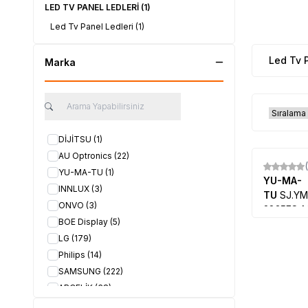
LED TV PANEL LEDLERİ
(1)
Led Tv Panel Ledleri
(1)
Led Tv 
Marka
DİJİTSU
(1)
AU Optronics
(22)
YU-MA-TU
(1)
YU-MA-
INNLUX
(3)
TU
SJ.YM
ONVO
(3)
2835ES-M
BOE Display
(5)
180629, 
MA-TU 48
LG
(179)
RNXS50
Philips
(14)
SAMSUNG
(222)
ARÇELİK
(38)
VESTEL
(117)