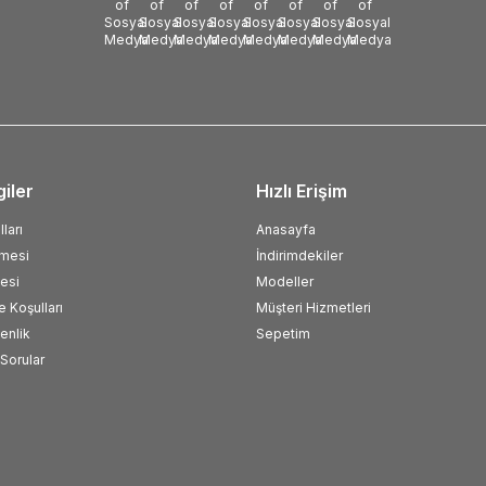
giler
Hızlı Erişim
ları
Anasayfa
şmesi
İndirimdekiler
esi
Modeller
e Koşulları
Müşteri Hizmetleri
venlik
Sepetim
Sorular