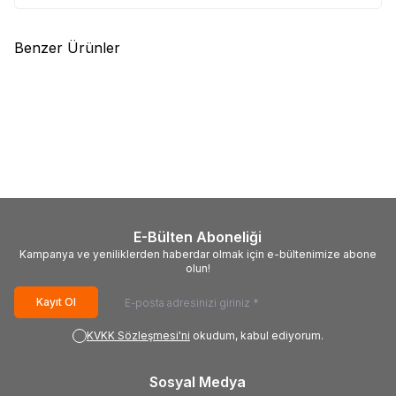
Benzer Ürünler
(0)
(0)
LG
EAX69049007, 66440907,
Philips
715G7772-M01-B00-
LG OLED55CX6LA, AC550AQL-
005K, CBPRG8BBXFCT,
CNA1, EAJ65671204
F0A02B79T,
7.000,00
TL + KDV
7.000,00
TL + KDV
703TQGPL0229W, Philips
55PUS6561-12, TPT550U2-
EQLSJA.G
E-Bülten Aboneliği
Kampanya ve yeniliklerden haberdar olmak için e-bültenimize abone
olun!
Kayıt Ol
KVKK Sözleşmesi'ni
okudum, kabul ediyorum.
Sosyal Medya