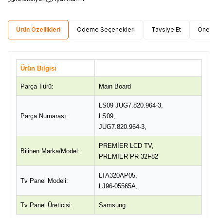
Ürün Özellikleri
Ödeme Seçenekleri
Tavsiye Et
Öneri 
Ürün Bilgisi
Parça Türü:
Main Board
LS09 JUG7.820.964-3,
Parça Numarası:
LS09,
JUG7.820.964-3,
PREMİER LCD TV,
Bilinen Marka/Model:
PREMİER PR 32F82
LTA320AP05,
Tv Panel Modeli:
LJ96-05565A,
Tv Panel Üreticisi:
Samsung