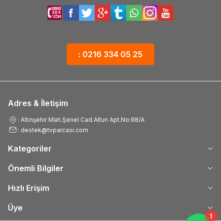
: 0216 334 05 25
Adres & İletişim
: Altınşehir Mah.Şenel Cad.Altun Apt.No:98/A
: destek@tvparcasi.com
Kategoriler
Önemli Bilgiler
Hızlı Erişim
Üye
1