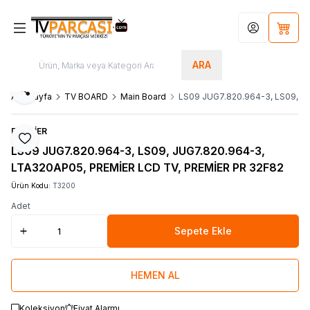
Hesabım
Sepet
ARA
Paylaş
Ana Sayfa
TV BOARD
Main Board
LS09 JUG7.820.964-3, LS09, J
PREMİER
Favoriye Ekle
LS09 JUG7.820.964-3, LS09, JUG7.820.964-3,
LTA320AP05, PREMİER LCD TV, PREMİER PR 32F82
Ürün Kodu:
T3200
Adet
Sepete Ekle
HEMEN AL
Koleksiyon
Fiyat Alarmı