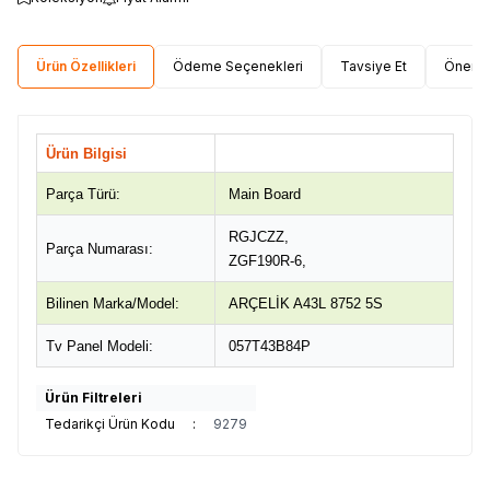
Ürün Özellikleri
Ödeme Seçenekleri
Tavsiye Et
Öneri 
Ürün Bilgisi
Parça Türü:
Main Board
RGJCZZ,
Parça Numarası:
ZGF190R-6,
Bilinen Marka/Model:
ARÇELİK A43L 8752 5S
Tv Panel Modeli:
057T43B84P
Ürün Filtreleri
Tedarikçi Ürün Kodu
:
9279