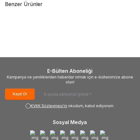
Benzer Ürünler
(0)
(0)
LG
EAX69049007, 66440907,
Philips
715G7772-M01-B00-
LG OLED55CX6LA, AC550AQL-
005K, CBPRG8BBXFCT,
CNA1, EAJ65671204
F0A02B79T,
7.000,00
TL + KDV
7.000,00
TL + KDV
703TQGPL0229W, Philips
55PUS6561-12, TPT550U2-
EQLSJA.G
E-Bülten Aboneliği
Kampanya ve yeniliklerden haberdar olmak için e-bültenimize abone
olun!
Kayıt Ol
KVKK Sözleşmesi'ni
okudum, kabul ediyorum.
Sosyal Medya