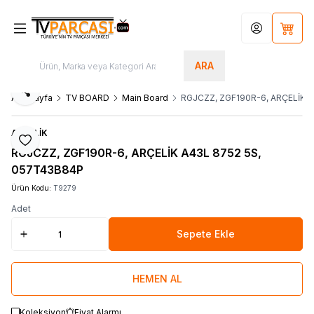
Hesabım
Sepet
ARA
Paylaş
Ana Sayfa
TV BOARD
Main Board
RGJCZZ, ZGF190R-6, ARÇELİK 
ARÇELİK
Favoriye Ekle
RGJCZZ, ZGF190R-6, ARÇELİK A43L 8752 5S,
057T43B84P
Ürün Kodu:
T9279
Adet
Sepete Ekle
HEMEN AL
Koleksiyon
Fiyat Alarmı