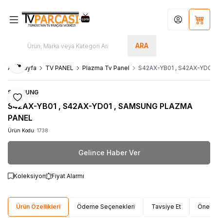
Hesabım
Sepet
ARA
Paylaş
Ana Sayfa
TV PANEL
Plazma Tv Panel
S42AX-YB01 , S42AX-YD01
SAMSUNG
Favoriye Ekle
S42AX-YB01 , S42AX-YD01 , SAMSUNG PLAZMA
PANEL
Ürün Kodu:
1738
Gelince Haber Ver
Koleksiyon
Fiyat Alarmı
Ürün Özellikleri
Ödeme Seçenekleri
Tavsiye Et
Öneri 