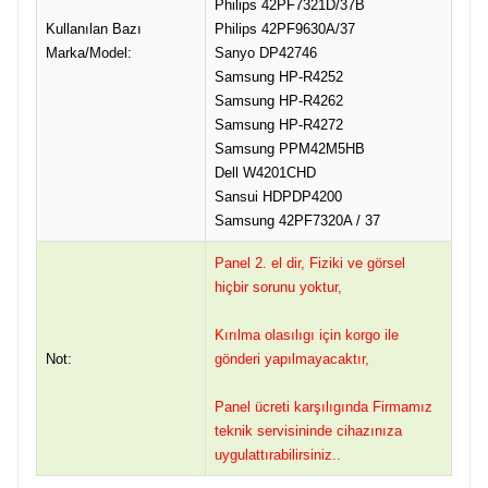
Philips 42PF7321D/37B
Kullanılan Bazı
Philips 42PF9630A/37
Marka/Model:
Sanyo DP42746
Samsung HP-R4252
Samsung HP-R4262
Samsung HP-R4272
Samsung PPM42M5HB
Dell W4201CHD
Sansui HDPDP4200
Samsung 42PF7320A / 37
Panel 2. el dir, Fiziki ve görsel
hiçbir sorunu yoktur,
Kırılma olasılıgı için korgo ile
Not:
gönderi yapılmayacaktır,
Panel ücreti karşılıgında Firmamız
teknik servisininde cihazınıza
uygulattırabilirsiniz..