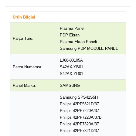
Ürün Bilgisi
Plazma Panel
PDP Ekran
Parça Türü:
Plazma Ekran Paneli
Samsung PDP MODULE PANEL
LJ68-00105A
Parça Numarası:
S42AX-YB01
S42AX-YD01
Panel Marka:
SAMSUNG
Samsung SPS42S5H
Philips 42PF5321D/37
Philips 42PF7220A/37
Philips 42PF7220A/37B
Philips 42PF7320A/37
Philips 42PF7321D/37