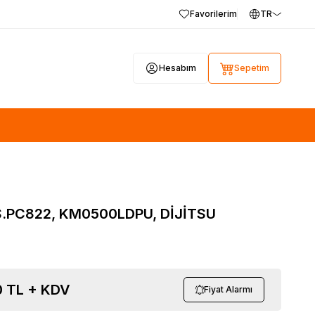
Favorilerim
TR
Hesabım
Sepetim
.PC822, KM0500LDPU, DİJİTSU
0
TL + KDV
Fiyat Alarmı