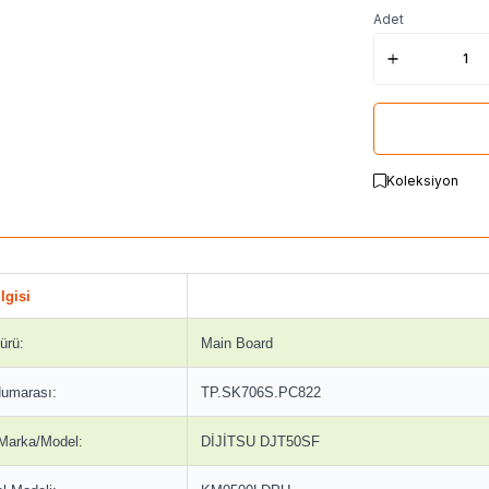
Adet
Koleksiyon
lgisi
ürü:
Main Board
umarası:
TP.SK706S.PC822
 Marka/Model:
DİJİTSU DJT50SF