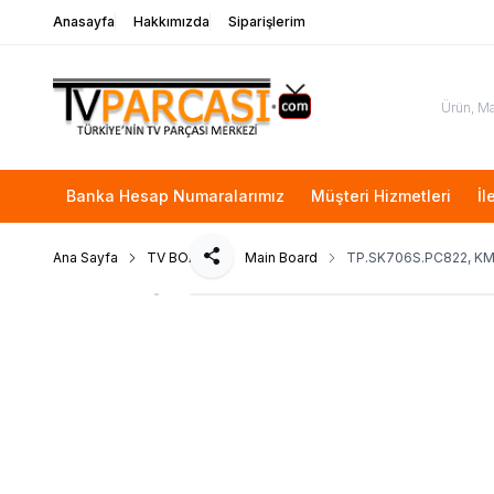
Anasayfa
Hakkımızda
Siparişlerim
Banka Hesap Numaralarımız
Müşteri Hizmetleri
İl
Ana Sayfa
TV BOARD
Main Board
TP.SK706S.PC822, K
Paylaş