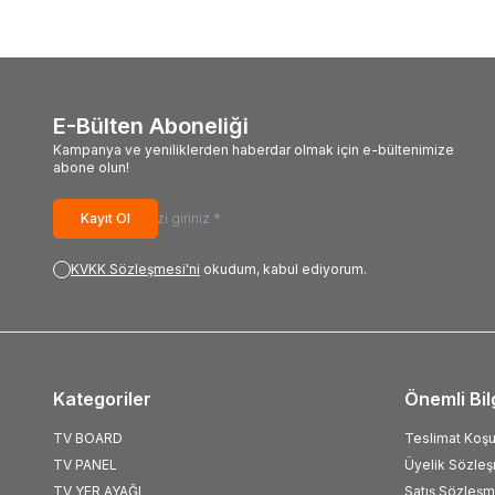
E-Bülten Aboneliği
Kampanya ve yeniliklerden haberdar olmak için e-bültenimize
abone olun!
Kayıt Ol
KVKK Sözleşmesi'ni
okudum, kabul ediyorum.
Kategoriler
Önemli Bil
TV BOARD
Teslimat Koşul
TV PANEL
Üyelik Sözle
TV YER AYAĞI
Satış Sözleşm