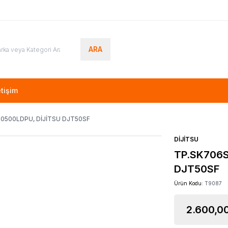
ARA
etişim
M0500LDPU, DİJİTSU DJT50SF
DİJİTSU
TP.SK706S
DJT50SF
Ürün Kodu:
T9087
2.600,0