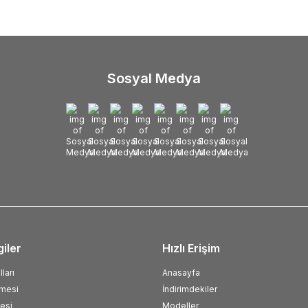
Sosyal Medya
giler
Hızlı Erişim
ları
Anasayfa
şmesi
İndirimdekiler
esi
Modeller