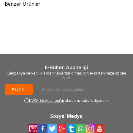
Benzer Ürünler
(0)
(0)
LG
EAX69049007, 66440907,
Philips
715G7772-M01-B00-
LG OLED55CX6LA, AC550AQL-
005K, CBPRG8BBXFCT,
CNA1, EAJ65671204
F0A02B79T,
7.000,00
TL + KDV
7.000,00
TL + KDV
703TQGPL0229W, Philips
55PUS6561-12, TPT550U2-
EQLSJA.G
E-Bülten Aboneliği
Kampanya ve yeniliklerden haberdar olmak için e-bültenimize abone
olun!
Kayıt Ol
KVKK Sözleşmesi'ni
okudum, kabul ediyorum.
Sosyal Medya