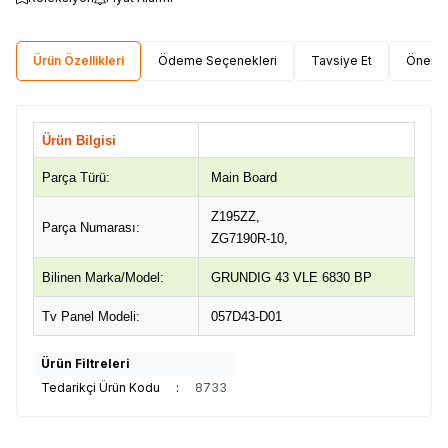
Ürün Özellikleri
Ödeme Seçenekleri
Tavsiye Et
Öneri 
Ürün Bilgisi
Parça Türü:
Main Board
Z195ZZ,
Parça Numarası:
ZG7190R-10,
Bilinen Marka/Model:
GRUNDIG 43 VLE 6830 BP
Tv Panel Modeli:
057D43-D01
Ürün Filtreleri
Tedarikçi Ürün Kodu
:
8733