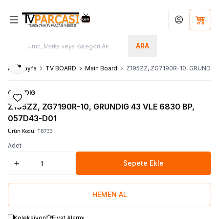
Hesabım
Sepet
ARA
Paylaş
Ana Sayfa
TV BOARD
Main Board
Z195ZZ, ZG7190R-10, GRUNDIG 
GRUNDIG
Favoriye Ekle
Z195ZZ, ZG7190R-10, GRUNDIG 43 VLE 6830 BP,
057D43-D01
Ürün Kodu:
T8733
Adet
Sepete Ekle
HEMEN AL
Koleksiyon
Fiyat Alarmı