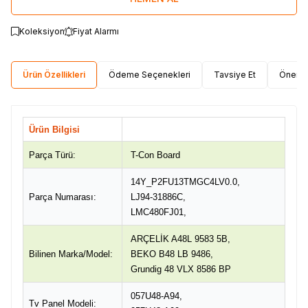
Koleksiyon
Fiyat Alarmı
Ürün Özellikleri
Ödeme Seçenekleri
Tavsiye Et
Öneri 
Ürün Bilgisi
Parça Türü:
T-Con Board
14Y_P2FU13TMGC4LV0.0,
Parça Numarası:
LJ94-31886C,
LMC480FJ01,
ARÇELİK A48L 9583 5B,
Bilinen Marka/Model:
BEKO B48 LB 9486,
Grundig 48 VLX 8586 BP
057U48-A94,
Tv Panel Modeli: