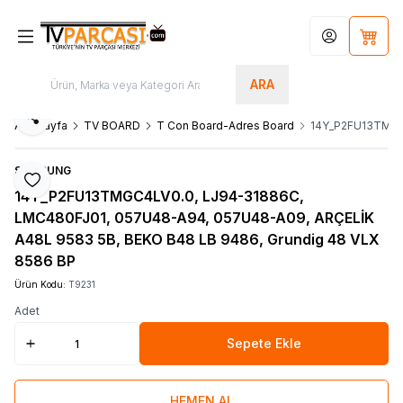
Hesabım
Sepet
ARA
Paylaş
Ana Sayfa
TV BOARD
T Con Board-Adres Board
14Y_P2FU13TMGC4
SAMSUNG
Favoriye Ekle
14Y_P2FU13TMGC4LV0.0, LJ94-31886C,
LMC480FJ01, 057U48-A94, 057U48-A09, ARÇELİK
A48L 9583 5B, BEKO B48 LB 9486, Grundig 48 VLX
8586 BP
Ürün Kodu:
T9231
Adet
Sepete Ekle
HEMEN AL