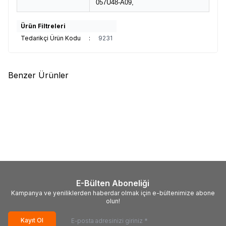
057U48-A09,
Ürün Filtreleri
Tedarikçi Ürün Kodu
:
9231
Benzer Ürünler
(0)
(0)
LG
6870C-0852A, 6871L-
SONY
1P-013AJ00-4011,
6411A, LE650AQD-ENA1-TJA,
RUNTK 5475TP, 0106FV,
AC550AQL-CNA1,
P6A706CK, ND4Y600LNX0101,
2.500,00
TL + KDV
1.800,00
TL + KDV
EAJ65671204, LG
SONY KDL-60W855B
OLED55CX6LA
E-Bülten Aboneliği
Kampanya ve yeniliklerden haberdar olmak için e-bültenimize abone
olun!
Kayıt Ol