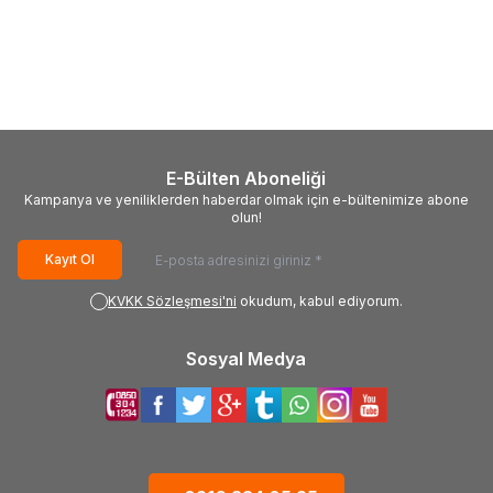
LG
EAX69049007, 66440907,
Philips
715G7772-M01-B00-
LG OLED55CX6LA, AC550AQL-
005K, CBPRG8BBXFCT,
CNA1, EAJ65671204
F0A02B79T,
7.000,00
TL + KDV
7.000,00
TL + KDV
703TQGPL0229W, Philips
55PUS6561-12, TPT550U2-
EQLSJA.G
E-Bülten Aboneliği
Kampanya ve yeniliklerden haberdar olmak için e-bültenimize abone
olun!
Kayıt Ol
KVKK Sözleşmesi'ni
okudum, kabul ediyorum.
Sosyal Medya