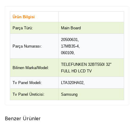
Ürün Bilgisi
Parça Türü:
Main Board
20500631,
Parça Numarası:
17MB35-4,
060109,
TELEFUNKEN 32BT550I 32"
Bilinen Marka/Model:
FULL HD LCD TV
Tv Panel Modeli:
LTA320HA02,
Tv Panel Üreticisi:
Samsung
Benzer Ürünler
(0)
(0)