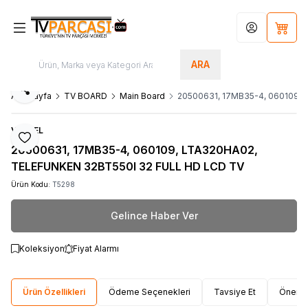
Hesabım
Sepet
ARA
Paylaş
Ana Sayfa
TV BOARD
Main Board
20500631, 17MB35-4, 060109,
VESTEL
Favoriye Ekle
20500631, 17MB35-4, 060109, LTA320HA02,
TELEFUNKEN 32BT550I 32 FULL HD LCD TV
Ürün Kodu:
T5298
Gelince Haber Ver
Koleksiyon
Fiyat Alarmı
Ürün Özellikleri
Ödeme Seçenekleri
Tavsiye Et
Öneri 