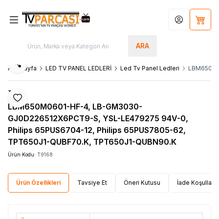
Hesabım
Sepet
ARA
Paylaş
Ana Sayfa
LED TV PANEL LEDLERİ
Led Tv Panel Ledleri
LBM650M06
TPV
Favoriye Ekle
LBM650M0601-HF-4, LB-GM3030-
GJ0D226512X6PCT9-S, YSL-LE479275 94V-0,
Philips 65PUS6704-12, Philips 65PUS7805-62,
TPT650J1-QUBF70.K, TPT650J1-QUBN90.K
Ürün Kodu:
T9168
Ürün Özellikleri
Tavsiye Et
Öneri Kutusu
İade Koşulları