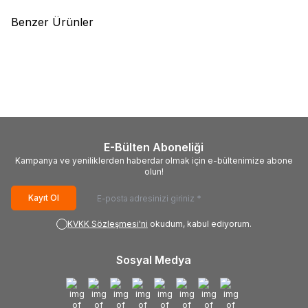
Benzer Ürünler
(0)
(0)
SAMSUNG
S_KU6K_43_FL30_L7_REV1.0_160119_LM41-
SAMSUNG
BN61-15664A,
00268A,
LGP;18Y_NU7K_49INCH_LGP,PMM
S_KU6K_43_FL30_R5_REV1.0_160119_LM41-
XS-MTLGP49NU-02,
00269A, Samsung
UE49NU7100U,
UE43KU7000, CY-
UE49NU7300U,
GM043HGAV1V, CY-
UE49NU7500U,
GK043HGAV1H, CY-
UE49RU7100U,
E-Bülten Aboneliği
GK043HGEV1H, CY-
UE49RU7300U
Kampanya ve yeniliklerden haberdar olmak için e-bültenimize abone
GK043HGAV2V, CY-
olun!
GK043HGAV2H, T430QVN02.4
Kayıt Ol
KVKK Sözleşmesi'ni
okudum, kabul ediyorum.
Sosyal Medya