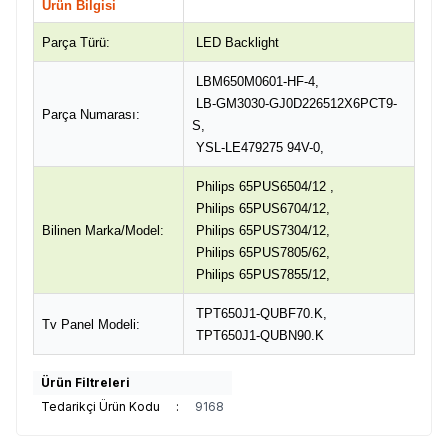
Ürün Bilgisi
Parça Türü:
LED Backlight
LBM650M0601-HF-4,
LB-GM3030-GJ0D226512X6PCT9-
Parça Numarası:
S,
YSL-LE479275 94V-0,
Philips
65PUS6504/12 ,
Philips 65PUS6704/12,
Bilinen Marka/Model:
Philips
65PUS7304/12,
Philips 65PUS7805/62,
Philips
65PUS7855/12,
TPT650J1-QUBF70.K,
Tv Panel Modeli:
TPT650J1-QUBN90.K
Ürün Filtreleri
Tedarikçi Ürün Kodu
:
9168