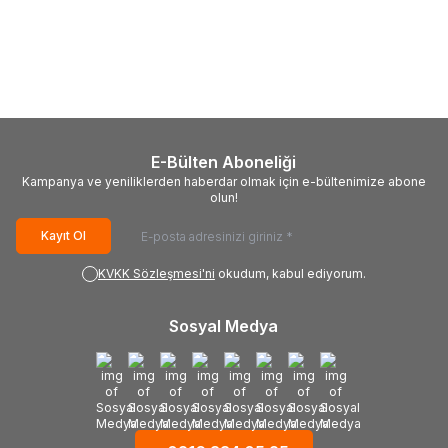
PANASONIC
TXNSN11WFD42,
PANASONIC
TXNSN1PSUMVV42,
TNPA5523, TNPA5523 AH 1 SN,
TNPA5523, TNPA5523 2 SN, Y-
Y-Sus Board, MC106FJ1531,
Sus Board, Panasonic TX-
1.600,00
TL + KDV
1.600,00
TL + KDV
MD-42E15SPP1, Panasonic TX-
P42GT50B
P42ST50E
E-Bülten Aboneliği
Kampanya ve yeniliklerden haberdar olmak için e-bültenimize abone
olun!
Kayıt Ol
KVKK Sözleşmesi'ni
okudum, kabul ediyorum.
Sosyal Medya