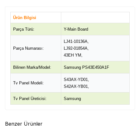
Ürün Bilgisi
Parça Türü:
Y-Main Board
LJ41-10136A,
Parça Numarası:
LJ92-01854A,
43EH YM,
Bilinen Marka/Model:
Samsung PS43E450A1F
S43AX-YD01,
Tv Panel Modeli:
S42AX-YB01,
Tv Panel Üreticisi:
Samsung
Benzer Ürünler
(0)
(0)