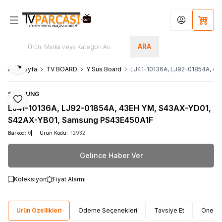
Hesabım
Sepet
ARA
Paylaş
Ana Sayfa
TV BOARD
Y Sus Board
LJ41-10136A, LJ92-01854A, 4
SAMSUNG
Favoriye Ekle
LJ41-10136A, LJ92-01854A, 43EH YM, S43AX-YD01,
S42AX-YB01, Samsung PS43E450A1F
Barkod:
0
Ürün Kodu:
T2932
Gelince Haber Ver
Koleksiyon
Fiyat Alarmı
Ürün Özellikleri
Ödeme Seçenekleri
Tavsiye Et
Öneri 