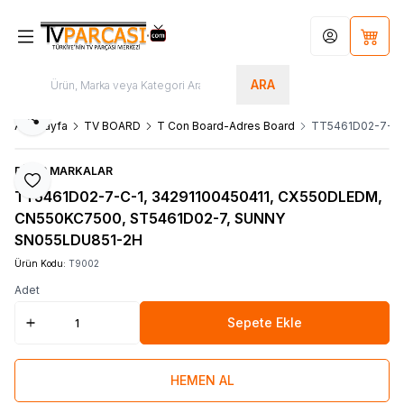
Hesabım
Sepet
ARA
Paylaş
Ana Sayfa
TV BOARD
T Con Board-Adres Board
TT5461D02-7-C-
DİĞER MARKALAR
Favoriye Ekle
TT5461D02-7-C-1, 34291100450411, CX550DLEDM,
CN550KC7500, ST5461D02-7, SUNNY
SN055LDU851-2H
Ürün Kodu:
T9002
Adet
Sepete Ekle
HEMEN AL