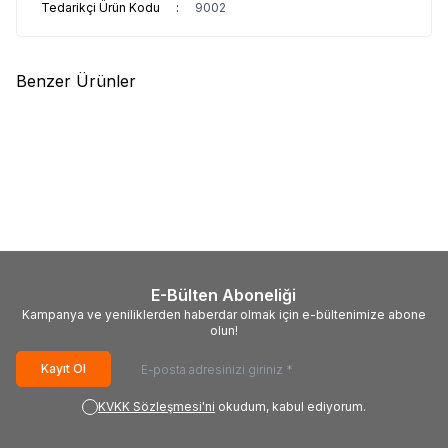
Tedarikçi Ürün Kodu
:
9002
Benzer Ürünler
(0)
(0)
LG
6870C-0852A, 6871L-
SONY
1P-013AJ00-4011,
6411A, LE650AQD-ENA1-TJA,
RUNTK 5475TP, 0106FV,
AC550AQL-CNA1,
P6A706CK, ND4Y600LNX0101,
2.500,00
TL + KDV
1.800,00
TL + KDV
EAJ65671204, LG
SONY KDL-60W855B
OLED55CX6LA
E-Bülten Aboneliği
Kampanya ve yeniliklerden haberdar olmak için e-bültenimize abone
olun!
Kayıt Ol
KVKK Sözleşmesi'ni
okudum, kabul ediyorum.