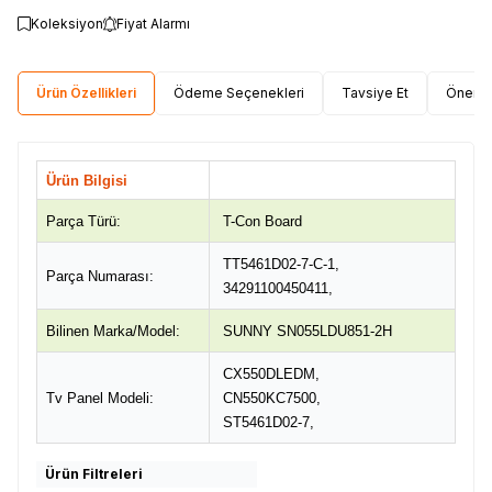
Koleksiyon
Fiyat Alarmı
Ürün Özellikleri
Ödeme Seçenekleri
Tavsiye Et
Öneri 
Ürün Bilgisi
Parça Türü:
T-Con Board
TT5461D02-7-C-1,
Parça Numarası:
34291100450411,
Bilinen Marka/Model:
SUNNY SN055LDU851-2H
CX550DLEDM,
Tv Panel Modeli:
CN550KC7500,
ST5461D02-7,
Ürün Filtreleri