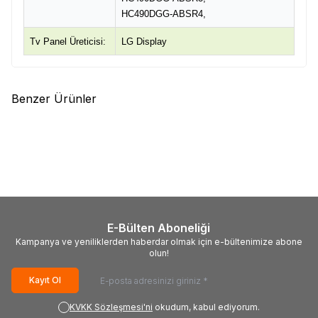
HC490DGG-ABSR4,
Tv Panel Üreticisi:
LG Display
Benzer Ürünler
(0)
(0)
SAMSUNG
S_KU6K_43_FL30_L7_REV1.0_160119_LM41-
SAMSUNG
BN61-15664A,
00268A,
LGP;18Y_NU7K_49INCH_LGP,PMM
S_KU6K_43_FL30_R5_REV1.0_160119_LM41-
XS-MTLGP49NU-02,
00269A, Samsung
UE49NU7100U,
UE43KU7000, CY-
UE49NU7300U,
GM043HGAV1V, CY-
UE49NU7500U,
GK043HGAV1H, CY-
UE49RU7100U,
E-Bülten Aboneliği
GK043HGEV1H, CY-
UE49RU7300U
Kampanya ve yeniliklerden haberdar olmak için e-bültenimize abone
GK043HGAV2V, CY-
olun!
GK043HGAV2H, T430QVN02.4
Kayıt Ol
KVKK Sözleşmesi'ni
okudum, kabul ediyorum.