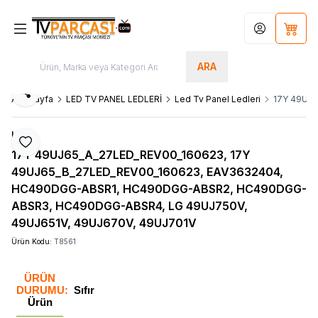
Hesabım
Sepet
ARA
Paylaş
Ana Sayfa
LED TV PANEL LEDLERİ
Led Tv Panel Ledleri
17Y 49UJ
LG
Favoriye Ekle
17Y 49UJ65_A_27LED_REV00_160623, 17Y
49UJ65_B_27LED_REV00_160623, EAV3632404,
HC490DGG-ABSR1, HC490DGG-ABSR2, HC490DGG-
ABSR3, HC490DGG-ABSR4, LG 49UJ750V,
49UJ651V, 49UJ670V, 49UJ701V
Ürün Kodu:
T8561
ÜRÜN
DURUMU:
Sıfır
Ürün