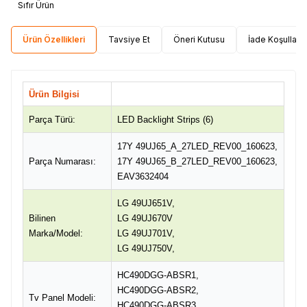
Sıfır Ürün
Ürün Özellikleri
Tavsiye Et
Öneri Kutusu
İade Koşulları
Ürün Bilgisi
Parça Türü:
LED Backlight Strips (6)
17Y 49UJ65_A_27LED_REV00_160623,
Parça Numarası:
17Y 49UJ65_B_27LED_REV00_160623,
EAV3632404
LG 49UJ651V,
Bilinen
LG 49UJ670V
Marka/Model:
LG 49UJ701V,
LG 49UJ750V,
HC490DGG-ABSR1,
HC490DGG-ABSR2,
Tv Panel Modeli:
HC490DGG-ABSR3,