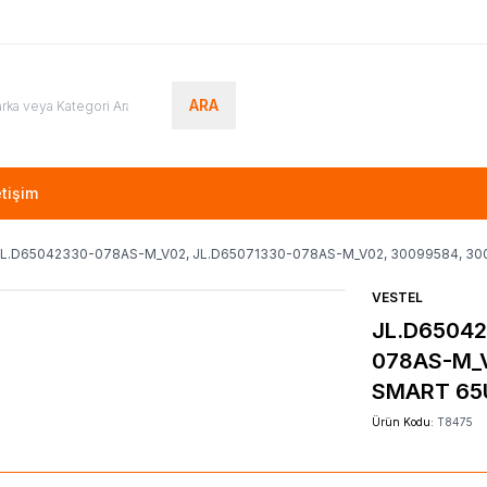
ARA
etişim
JL.D65042330-078AS-M_V02, JL.D65071330-078AS-M_V02, 30099584, 30
VESTEL
JL.D65042
078AS-M_V
SMART 65U
Ürün Kodu:
T8475