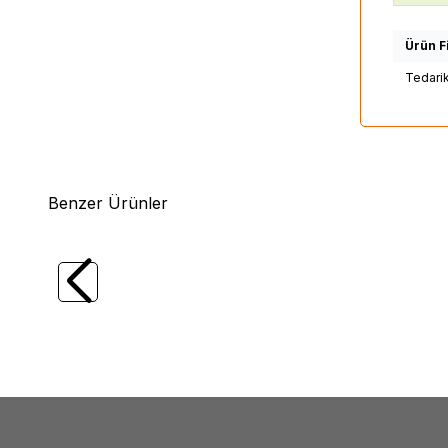
Ürün Fi
Tedari
Benzer Ürünler
(0)
SAMSUNG
S_KU6K_43_FL30_L7_REV1.0_160119_LM41-
SAMS
00268A,
LGP;18
S_KU6K_43_FL30_R5_REV1.0_160119_LM41-
XS-MT
00269A, Samsung UE43KU7000, CY-
UE49N
GM043HGAV1V, CY-GK043HGAV1H, CY-
UE49R
GK043HGEV1H, CY-GK043HGAV2V, CY-
GK043HGAV2H, T430QVN02.4