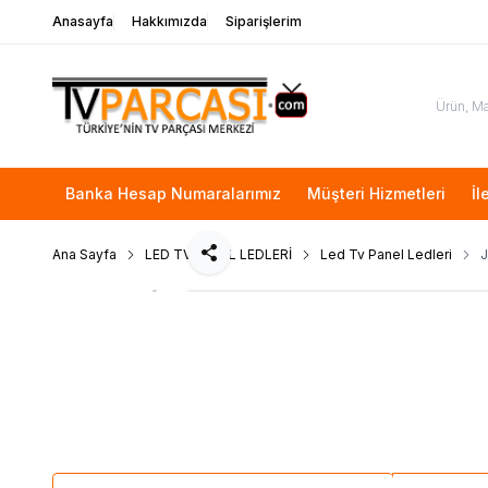
Anasayfa
Hakkımızda
Siparişlerim
Banka Hesap Numaralarımız
Müşteri Hizmetleri
İl
Ana Sayfa
LED TV PANEL LEDLERİ
Led Tv Panel Ledleri
Paylaş