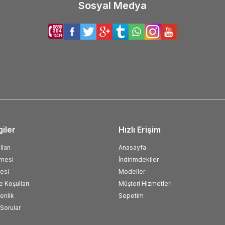
Sosyal Medya
giler
Hızlı Erişim
ları
Anasayfa
şmesi
İndirimdekiler
esi
Modeller
e Koşulları
Müşteri Hizmetleri
venlik
Sepetim
Sorular