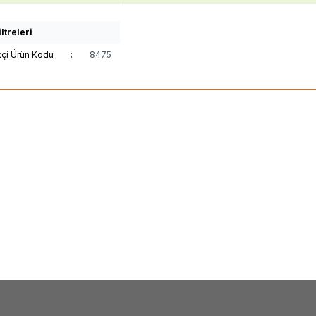
ltreleri
kçi Ürün Kodu
:
8475
(0)
(0)
UNG
BN61-15664A,
TPV
LBM650M0601-HF-
Y_NU7K_49INCH_LGP,PMMA,T2.5,
GJ0D226512X6PCT9-S,
LGP49NU-02, UE49NU7100U,
94V-0, Philips 65PUS670
U7300U, UE49NU7500U,
65PUS7805-62, TPT65
U7100U, UE49RU7300U
TPT650J1-QUBN90.K