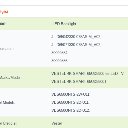
lgisi
ürü:
LED Backlight
JL.D65042330-078AS-M_V02,
JL.D65071330-078AS-M_V02,
umarası:
30099584,
30099586,
VESTEL 4K SMART 65UD8900 65 LED TV,
 Marka/Model:
VESTEL 4K SMART 65UD8800T
VES650QNTS-2W-U11,
l Modeli:
VES650QNTS-2D-U11,
VES650QNTS-2D-U12,
 Üreticisi:
Vestel