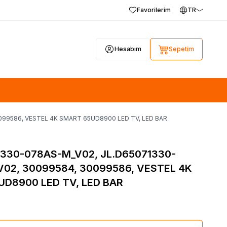
Favorilerim
TR
Hesabım
Sepetim
099586, VESTEL 4K SMART 65UD8900 LED TV, LED BAR
330-078AS-M_V02, JL.D65071330-
02, 30099584, 30099586, VESTEL 4K
D8900 LED TV, LED BAR