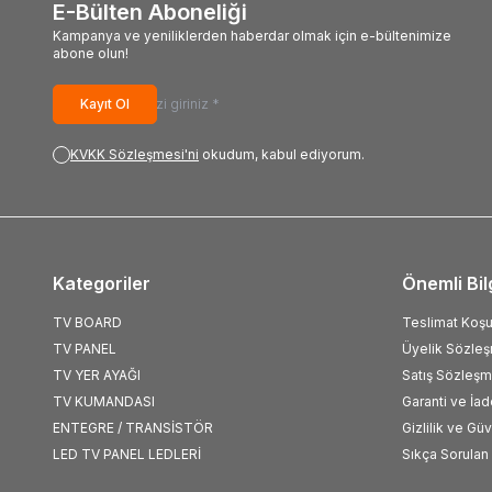
E-Bülten Aboneliği
Kampanya ve yeniliklerden haberdar olmak için e-bültenimize
abone olun!
Kayıt Ol
KVKK Sözleşmesi'ni
okudum, kabul ediyorum.
Kategoriler
Önemli Bil
TV BOARD
Teslimat Koşul
TV PANEL
Üyelik Sözle
TV YER AYAĞI
Satış Sözleşm
TV KUMANDASI
Garanti ve İad
ENTEGRE / TRANSİSTÖR
Gizlilik ve Gü
LED TV PANEL LEDLERİ
Sıkça Sorulan 