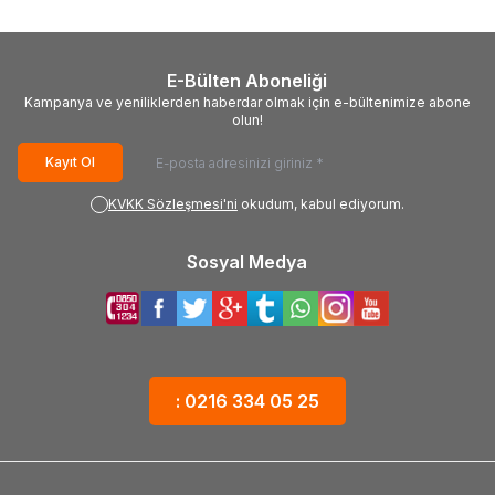
00269A, Samsung
UE49NU7100U,
UE43KU7000, CY-
UE49NU7300U,
GM043HGAV1V, CY-
UE49NU7500U,
GK043HGAV1H, CY-
UE49RU7100U,
E-Bülten Aboneliği
GK043HGEV1H, CY-
UE49RU7300U
Kampanya ve yeniliklerden haberdar olmak için e-bültenimize abone
GK043HGAV2V, CY-
olun!
GK043HGAV2H, T430QVN02.4
Kayıt Ol
KVKK Sözleşmesi'ni
okudum, kabul ediyorum.
Sosyal Medya
: 0216 334 05 25