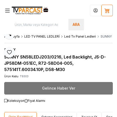
Hesabım
Sepet
ARA
Paylaş
Ana Sayfa
LED TV PANEL LEDLERİ
Led Tv Panel Ledleri
SUNNY SN5
SUNNY
Favoriye Ekle
SUNNY SN58LEDJ203/0216, Led Backlight, JS-D-
JP58DM-051EC, R72-58D04-005,
575141T.60034.10P, D58-M30
Ürün Kodu:
T9303
Gelince Haber Ver
Koleksiyon
Fiyat Alarmı